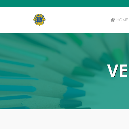
HOME
V