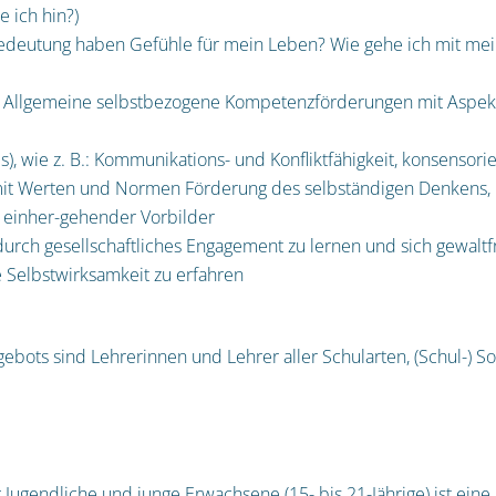
e ich hin?)
edeutung haben Gefühle für mein Leben? Wie gehe ich mit me
Allgemeine selbstbezogene Kompetenzförderungen mit Aspekte
ls
), wie z. B.: Kommunikations- und Konfliktfähigkeit, konsensor
it Werten und Normen Förderung des selbständigen Denkens,
einher-gehender Vorbilder
durch
gesellschaftliches Engagement
zu lernen und sich gewaltfr
e
Selbstwirksamkeit zu erfahren
ebots sind Lehrerinnen und Lehrer aller Schularten, (Schul-) 
 Jugendliche und junge Erwachsene (15- bis 21-Jährige) ist eine