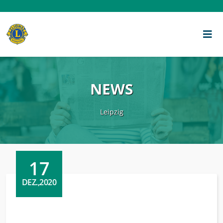
NEWS
Leipzig
17
DEZ.,2020